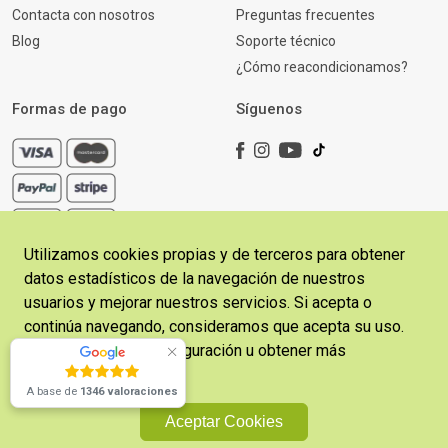
Contacta con nosotros
Preguntas frecuentes
Blog
Soporte técnico
¿Cómo reacondicionamos?
Formas de pago
Síguenos
Utilizamos cookies propias y de terceros para obtener
datos estadísticos de la navegación de nuestros
usuarios y mejorar nuestros servicios. Si acepta o
continúa navegando, consideramos que acepta su uso.
Copyright © 2026 CosladaFon | Desarrollado por
Sitelicon
Puede cambiar la configuración u obtener más
Ecommerce Services
información
aquí
.
A base de
1346 valoraciones
Política de Privacidad
Términos y Condiciones
Aceptar Cookies
Política de Cookies
Aviso Legal