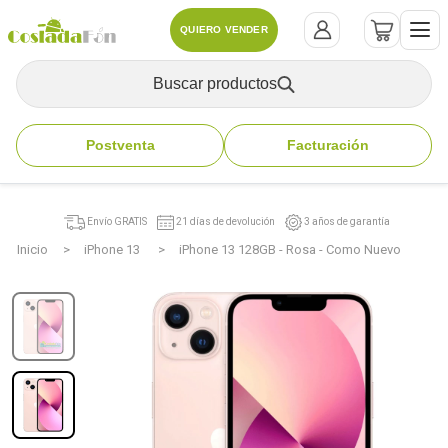
QUIERO VENDER
Buscar productos
Postventa
Facturación
Envío GRATIS
21 días de devolución
3 años de garantía
Inicio
iPhone 13
iPhone 13 128GB - Rosa - Como Nuevo