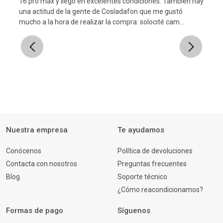
16 pro max y llegó en excelentes condiciones. También hay
una actitud de la gente de Cosladafon que me gustó
l
mucho a la hora de realizar la compra: solocité cam...
Previous
Next
Nuestra empresa
Te ayudamos
Conócenos
Política de devoluciones
Contacta con nosotros
Preguntas frecuentes
Blog
Soporte técnico
¿Cómo reacondicionamos?
Formas de pago
Síguenos