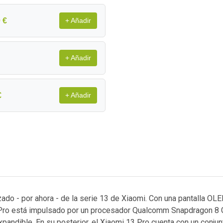
 €
+ Añadir
+ Añadir
€
+ Añadir
do - por ahora - de la serie 13 de Xiaomi. Con una pantalla OL
3 Pro está impulsado por un procesador Qualcomm Snapdragon 
andible. En su posterior, el Xiaomi 13 Pro cuenta con un conjun