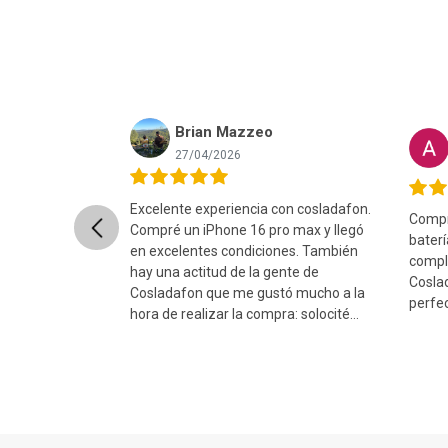
Brian Mazzeo
nret Lopez
27/04/2026
Excelente experiencia con cosladafon.
Compré
Previous
uper rápido, el
Compré un iPhone 16 pro max y llegó
bater
ntado y el
en excelentes condiciones. También
compl
ito y sin ningun
hay una actitud de la gente de
Coslad
comiendo 100%...
Cosladafon que me gustó mucho a la
perfect
hora de realizar la compra: solocité
cam...