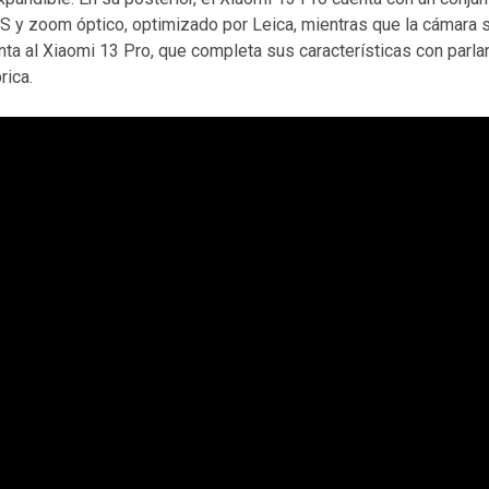
 OIS y zoom óptico, optimizado por Leica, mientras que la cámara
a al Xiaomi 13 Pro, que completa sus características con parlant
rica.