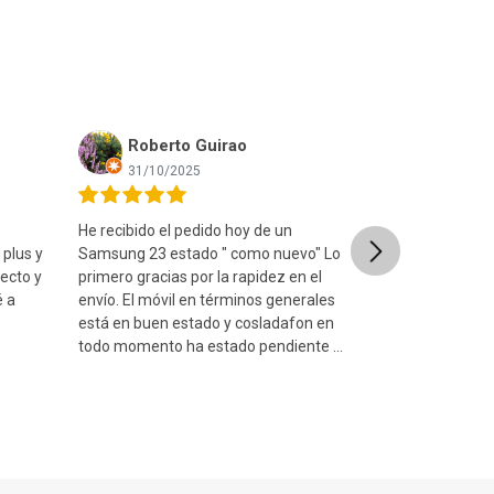
Roberto Guirao
Ismael
31/10/2025
08/09/20
He recibido el pedido hoy de un
Muy contento c
Next
 plus y
Samsung 23 estado " como nuevo" Lo
está en un estad
ecto y
primero gracias por la rapidez en el
fue muy rápido
é a
envío. El móvil en términos generales
estuche seguro
está en buen estado y cosladafon en
consulta a trav
todo momento ha estado pendiente de
y me atendiero
qu...