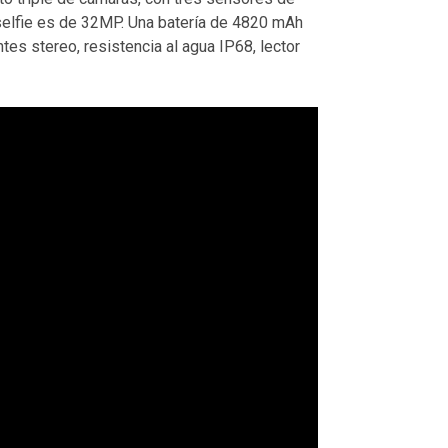
 selfie es de 32MP. Una batería de 4820 mAh
es stereo, resistencia al agua IP68, lector