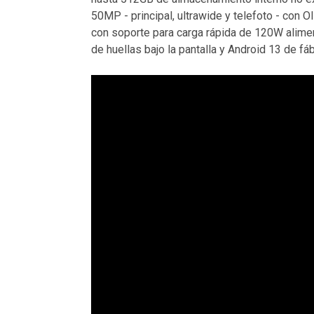
50MP - principal, ultrawide y telefoto - con
con soporte para carga rápida de 120W aliment
de huellas bajo la pantalla y Android 13 de fáb