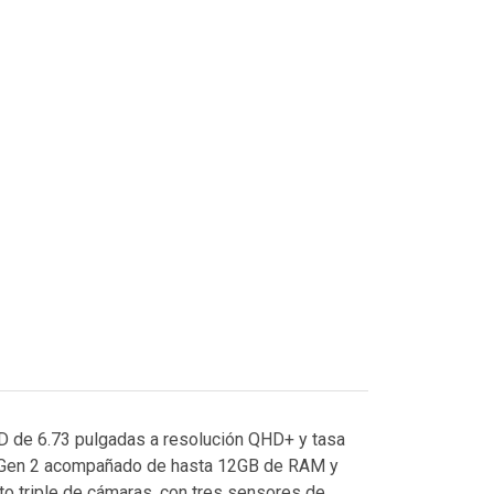
ED de 6.73 pulgadas a resolución QHD+ y tasa
8 Gen 2 acompañado de hasta 12GB de RAM y
to triple de cámaras, con tres sensores de