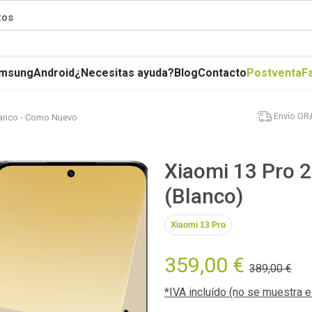
tos
msung
Android
¿Necesitas ayuda?
Blog
Contacto
Postventa
F
Envío GR
lanco - Como Nuevo
Xiaomi 13 Pro 
(Blanco)
Xiaomi 13 Pro
359,00 €
389,00 €
*IVA incluído (no se muestra 