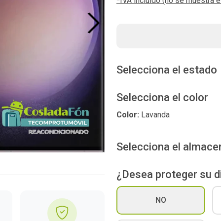
*IVA incluído (no se muestra 
Next
Selecciona el estado
Selecciona el color
Color:
Lavanda
Selecciona el almac
¿Desea proteger su d
NO