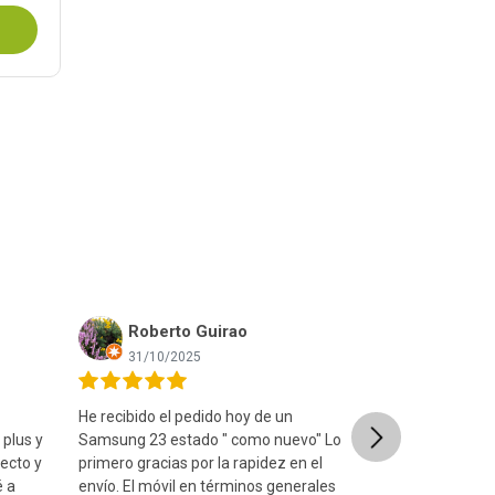
Roberto Guirao
Ismael
31/10/2025
08/09/20
He recibido el pedido hoy de un
Muy contento c
Next
 plus y
Samsung 23 estado " como nuevo" Lo
está en un estad
ecto y
primero gracias por la rapidez en el
fue muy rápido
é a
envío. El móvil en términos generales
estuche seguro