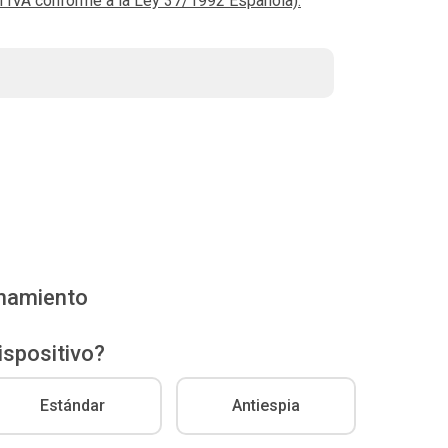
el IVA conforme a la Ley 37/1992 Española).
enamiento
ispositivo?
Estándar
Antiespia