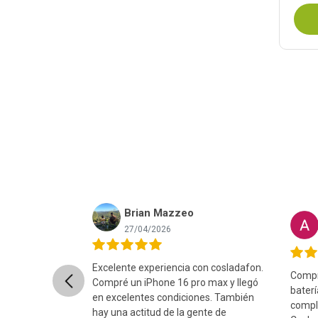
Brian Mazzeo
nret Lopez
27/04/2026
Excelente experiencia con cosladafon.
Compré
Previous
uper rápido, el
Compré un iPhone 16 pro max y llegó
bater
ntado y el
en excelentes condiciones. También
compl
ito y sin ningun
hay una actitud de la gente de