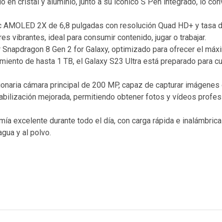
en cristal y aluminio, junto a su icónico S Pen integrado, lo con
c AMOLED 2X de 6,8 pulgadas con resolución Quad HD+ y tasa d
res vibrantes, ideal para consumir contenido, jugar o trabajar.
r Snapdragon 8 Gen 2 for Galaxy, optimizado para ofrecer el máx
nto de hasta 1 TB, el Galaxy S23 Ultra está preparado para cual
onaria cámara principal de 200 MP, capaz de capturar imágenes c
ilización mejorada, permitiendo obtener fotos y vídeos profesio
mía excelente durante todo el día, con carga rápida e inalámbri
agua y al polvo.