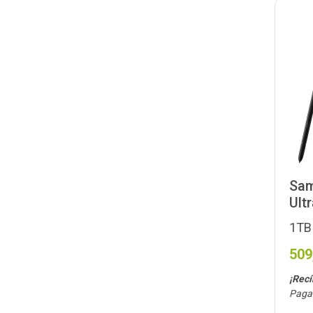
Sam
Ult
1TB 
509
¡Recí
Paga 