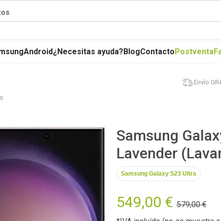
tos
msung
Android
¿Necesitas ayuda?
Blog
Contacto
Postventa
F
Envío GR
vo
Samsung Galaxy
Lavender (Lava
Samsung Galaxy S23 Ultra
549,00 €
579,00 €