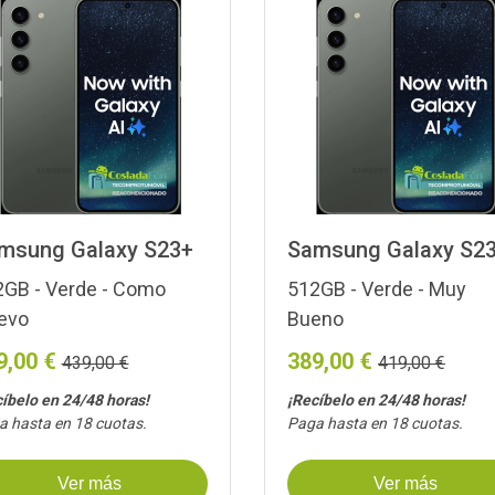
msung Galaxy S23+
Samsung Galaxy S2
GB - Verde - Como
512GB - Verde - Muy
evo
Bueno
9,00 €
389,00 €
439,00 €
419,00 €
íbelo en 24/48 horas!
¡Recíbelo en 24/48 horas!
 hasta en 18 cuotas.
Paga hasta en 18 cuotas.
Ver más
Ver más