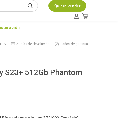
Quiero vender
acturación
ATIS
21 días de devolución
3 años de garantía
y S23+ 512Gb Phantom