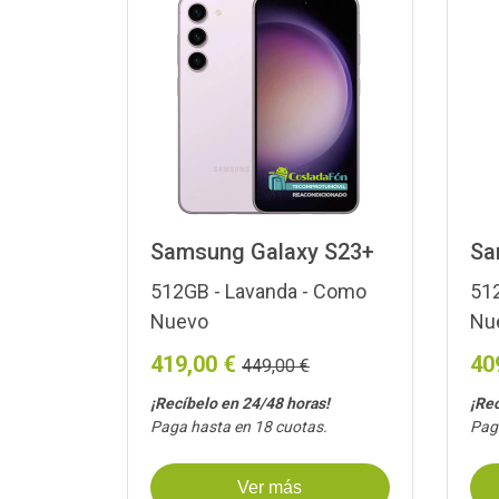
Samsung Galaxy S23+
Sa
512GB - Lavanda - Como
512
Nuevo
Nu
419,00 €
40
449,00 €
¡Recíbelo en 24/48 horas!
¡Rec
Paga hasta en 18 cuotas.
Paga
Ver más