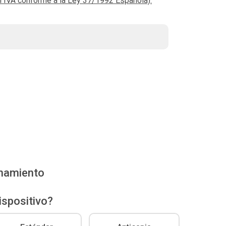
el IVA conforme a la Ley 37/1992 Española).
enamiento
ispositivo?