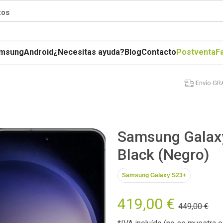
tos
msung
Android
¿Necesitas ayuda?
Blog
Contacto
Postventa
F
Envío GR
Samsung Galax
Black (Negro)
Samsung Galaxy S23+
419,00 €
449,00 €