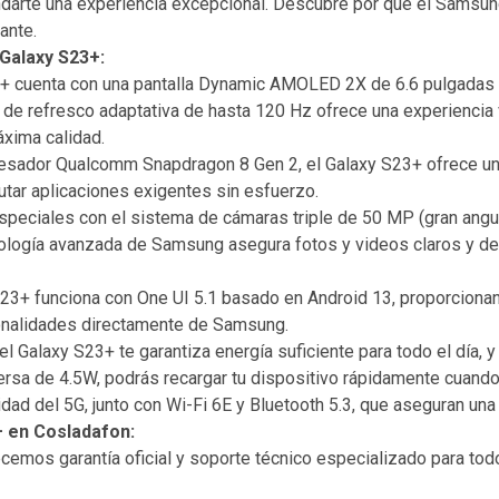
ndarte una experiencia excepcional. Descubre por qué el Samsun
ante.
Galaxy S23+:
 cuenta con una pantalla Dynamic AMOLED 2X de 6.6 pulgadas y
de refresco adaptativa de hasta 120 Hz ofrece una experiencia vis
áxima calidad.
esador Qualcomm Snapdragon 8 Gen 2, el Galaxy S23+ ofrece un r
cutar aplicaciones exigentes sin esfuerzo.
eciales con el sistema de cámaras triple de 50 MP (gran angula
nología avanzada de Samsung asegura fotos y videos claros y deta
3+ funciona con One UI 5.1 basado en Android 13, proporcionando
ionalidades directamente de Samsung.
 Galaxy S23+ te garantiza energía suficiente para todo el día, y 
versa de 4.5W, podrás recargar tu dispositivo rápidamente cuand
idad del 5G, junto con Wi-Fi 6E y Bluetooth 5.3, que aseguran u
 en Cosladafon:
ecemos garantía oficial y soporte técnico especializado para to