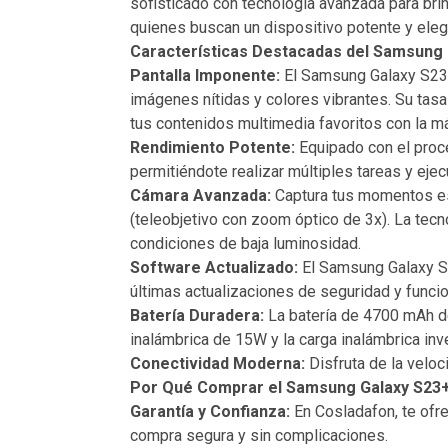
sofisticado con tecnología avanzada para bri
quienes buscan un dispositivo potente y eleg
Características Destacadas del Samsung 
Pantalla Imponente:
El Samsung Galaxy S23+
imágenes nítidas y colores vibrantes. Su tasa 
tus contenidos multimedia favoritos con la m
Rendimiento Potente:
Equipado con el proc
permitiéndote realizar múltiples tareas y eje
Cámara Avanzada:
Captura tus momentos esp
(teleobjetivo con zoom óptico de 3x). La tec
condiciones de baja luminosidad.
Software Actualizado:
El Samsung Galaxy S2
últimas actualizaciones de seguridad y func
Batería Duradera:
La batería de 4700 mAh del
inalámbrica de 15W y la carga inalámbrica in
Conectividad Moderna:
Disfruta de la veloc
Por Qué Comprar el Samsung Galaxy S23+
Garantía y Confianza:
En Cosladafon, te ofr
compra segura y sin complicaciones.