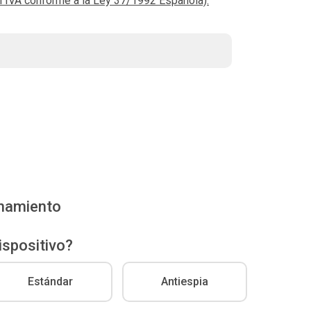
el IVA conforme a la Ley 37/1992 Española).
enamiento
ispositivo?
Estándar
Antiespia