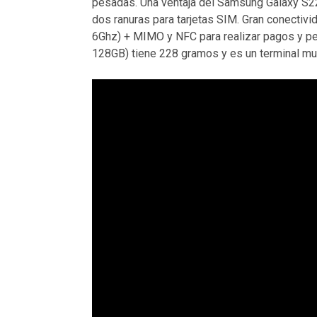
pesadas. Una ventaja del Samsung Galaxy S22
dos ranuras para tarjetas SIM. Gran conectiv
6Ghz) + MIMO y NFC para realizar pagos y per
128GB) tiene 228 gramos y es un terminal m