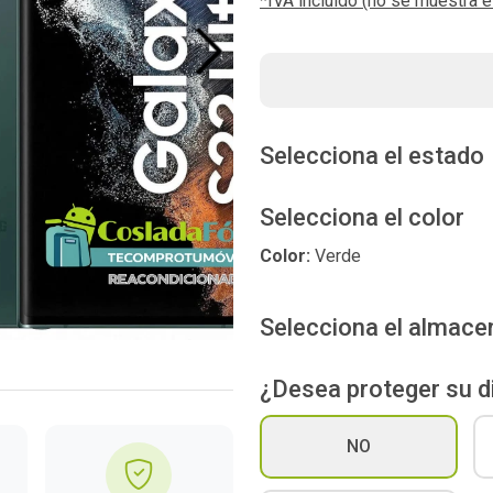
*IVA incluído (no se muestra 
Next
Selecciona el estado
Selecciona el color
Color:
Verde
Selecciona el almac
¿Desea proteger su d
NO