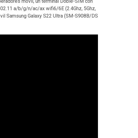
eradores móvil, un terminal Doble-SIM con
802.11 a/b/g/n/ac/ax wifi6/6E (2.4Ghz, 5Ghz,
l móvil Samsung Galaxy S22 Ultra (SM-S908B/DS