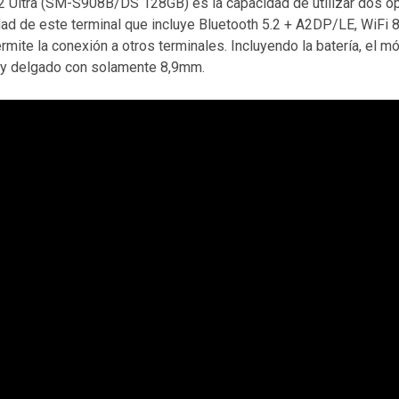
 Ultra (SM-S908B/DS 128GB) es la capacidad de utilizar dos op
idad de este terminal que incluye Bluetooth 5.2 + A2DP/LE, WiFi 
mite la conexión a otros terminales. Incluyendo la batería, e
uy delgado con solamente 8,9mm.