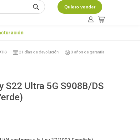
Quiero vender
acturación
ATIS
21 días de devolución
3 años de garantía
 S22 Ultra 5G S908B/DS
erde)