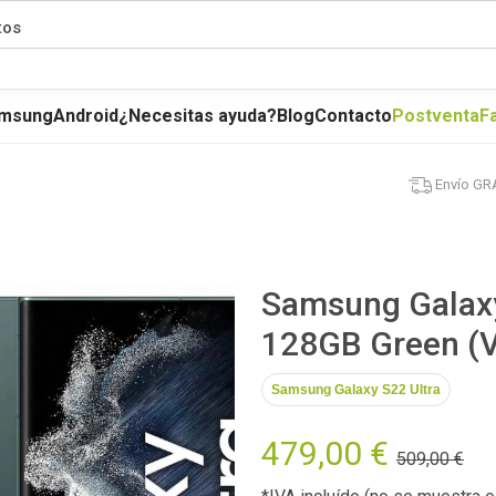
tos
msung
Android
¿Necesitas ayuda?
Blog
Contacto
Postventa
F
Envío GR
Samsung Galaxy
128GB Green (V
Samsung Galaxy S22 Ultra
479,00 €
509,00 €