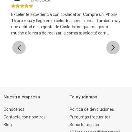
27/04/2026
Excelente experiencia con cosladafon. Compré un iPhone
16 pro max y llegó en excelentes condiciones. También hay
una actitud de la gente de Cosladafon que me gustó
l
mucho a la hora de realizar la compra: solocité cam...
Previous
Next
Nuestra empresa
Te ayudamos
Conócenos
Política de devoluciones
Contacta con nosotros
Preguntas frecuentes
Blog
Soporte técnico