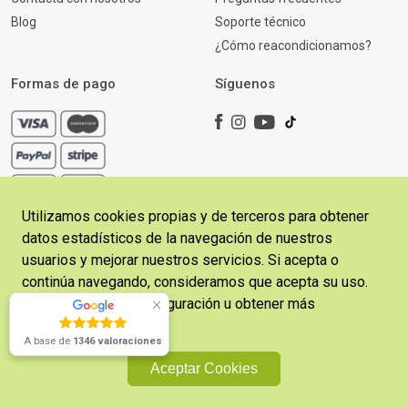
Blog
Soporte técnico
¿Cómo reacondicionamos?
Formas de pago
Síguenos
Utilizamos cookies propias y de terceros para obtener
datos estadísticos de la navegación de nuestros
usuarios y mejorar nuestros servicios. Si acepta o
continúa navegando, consideramos que acepta su uso.
¿Necesitas
Copyright © 2026 CosladaFon | Desarrollado por
Sitelicon
Puede cambiar la configuración u obtener más
Ecommerce Services
ayuda?
información
aquí
.
Escríbenos
A base de
1346 valoraciones
Política de Privacidad
Términos y Condiciones
Aceptar Cookies
Política de Cookies
Aviso Legal