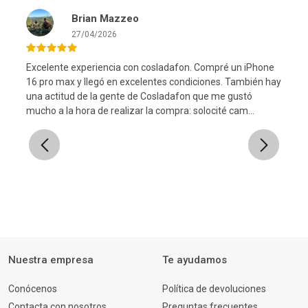
Brian Mazzeo
27/04/2026
Excelente experiencia con cosladafon. Compré un iPhone
16 pro max y llegó en excelentes condiciones. También hay
una actitud de la gente de Cosladafon que me gustó
l
mucho a la hora de realizar la compra: solocité cam...
Previous
Next
Nuestra empresa
Te ayudamos
Conócenos
Política de devoluciones
Contacta con nosotros
Preguntas frecuentes