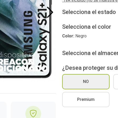
*IVA incluído (no se muestra 
Selecciona el estado
Next
Selecciona el color
Color:
Negro
Selecciona el almac
¿Desea proteger su d
NO
Premium