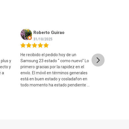
Roberto Guirao
Ismael
31/10/2025
08/09/20
He recibido el pedido hoy de un
Muy contento c
Next
 plus y
Samsung 23 estado " como nuevo" Lo
está en un estad
ecto y
primero gracias por la rapidez en el
fue muy rápido
é a
envío. El móvil en términos generales
estuche seguro
está en buen estado y cosladafon en
consulta a trav
todo momento ha estado pendiente de
y me atendiero
qu...