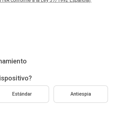
el IVA conforme a la Ley 37/1992 Española).
enamiento
ispositivo?
Estándar
Antiespia