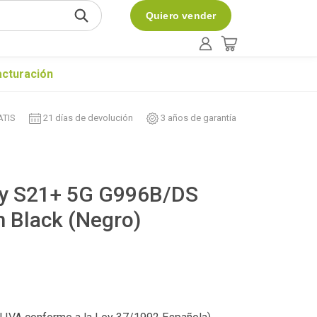
Quiero vender
acturación
ATIS
21 días de devolución
3 años de garantía
y S21+ 5G G996B/DS
 Black (Negro)