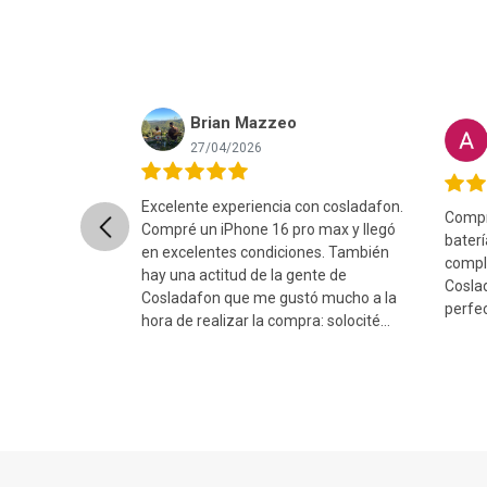
Brian Mazzeo
nret Lopez
27/04/2026
Excelente experiencia con cosladafon.
Compré
Previous
uper rápido, el
Compré un iPhone 16 pro max y llegó
bater
ntado y el
en excelentes condiciones. También
compl
ito y sin ningun
hay una actitud de la gente de
Coslad
comiendo 100%...
Cosladafon que me gustó mucho a la
perfect
hora de realizar la compra: solocité
cam...