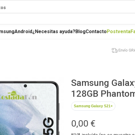
tos
msung
Android
¿Necesitas ayuda?
Blog
Contacto
Postventa
F
Envío GR
Samsung Galax
128GB Phantom
Samsung Galaxy S21+
0,00 €