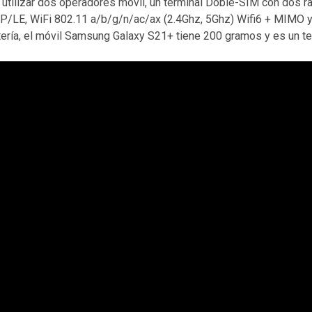
tilizar dos operadores móvil, un terminal Doble-SIM con dos ra
DP/LE, WiFi 802.11 a/b/g/n/ac/ax (2.4Ghz, 5Ghz) Wifi6 + MIMO y
batería, el móvil Samsung Galaxy S21+ tiene 200 gramos y es un