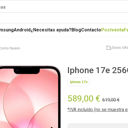
tos
msung
Android
¿Necesitas ayuda?
Blog
Contacto
Postventa
F
Envío GR
- Como Nuevo
Iphone 17e 256
Iphone 17e
589,00 €
619,00 €
*IVA incluído (no se muestra 