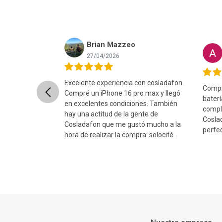
Brian Mazzeo
nret Lopez
27/04/2026
Excelente experiencia con cosladafon.
Compré
Previous
uper rápido, el
Compré un iPhone 16 pro max y llegó
bater
ntado y el
en excelentes condiciones. También
compl
ito y sin ningun
hay una actitud de la gente de
Coslad
comiendo 100%...
Cosladafon que me gustó mucho a la
perfect
hora de realizar la compra: solocité
cam...