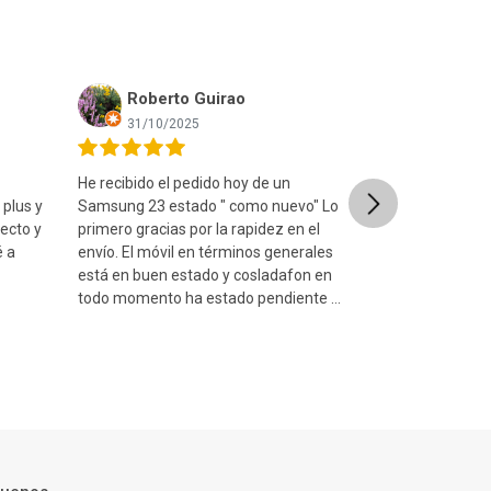
Roberto Guirao
Ismael
31/10/2025
08/09/20
He recibido el pedido hoy de un
Muy contento c
Next
 plus y
Samsung 23 estado " como nuevo" Lo
está en un estad
ecto y
primero gracias por la rapidez en el
fue muy rápido
é a
envío. El móvil en términos generales
estuche seguro
está en buen estado y cosladafon en
consulta a trav
todo momento ha estado pendiente de
y me atendiero
qu...