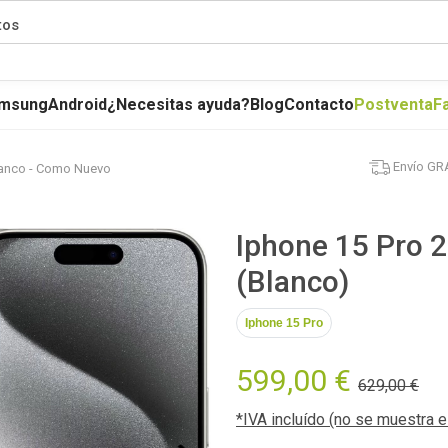
tos
msung
Android
¿Necesitas ayuda?
Blog
Contacto
Postventa
F
Envío GR
lanco - Como Nuevo
Iphone 15 Pro 
(Blanco)
Iphone 15 Pro
599,00 €
629,00 €
*IVA incluído (no se muestra 