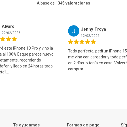
A base de
1345 valoraciones
Alvaro
Jenny Troya
22/02/2026
12/02/2026
 este iPhone 13 Pro y vino la
Todo perfecto, pedí un iPhone 15
ía al 100% Esque parece nuevo
me vino con cargador y todo perf
etamente, recomiendo
en 2 días lo tenía en casa. Volver
afon,y llego en 24 horas todo
comprar...
o!!...
Te ayudamos
Formas de pago
Sí