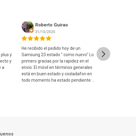
Roberto Guirao
Ismael
31/10/2025
08/09/20
He recibido el pedido hoy de un
Muy contento c
Next
 plus y
Samsung 23 estado " como nuevo" Lo
está en un estad
ecto y
primero gracias por la rapidez en el
fue muy rápido
é a
envío. El móvil en términos generales
estuche seguro
está en buen estado y cosladafon en
consulta a trav
todo momento ha estado pendiente de
y me atendiero
qu...
guenos