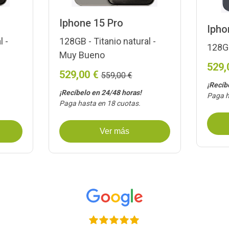
Iphone 15 Pro
Ipho
l -
128GB - Titanio natural -
128GB
Muy Bueno
529,
529,00 €
559,00 €
¡Recíb
¡Recíbelo en 24/48 horas!
Paga h
Paga hasta en 18 cuotas.
Ver más