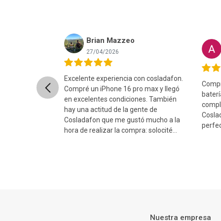
Brian Mazzeo
nret Lopez
27/04/2026
Excelente experiencia con cosladafon.
Compré
Previous
uper rápido, el
Compré un iPhone 16 pro max y llegó
bater
ntado y el
en excelentes condiciones. También
compl
ito y sin ningun
hay una actitud de la gente de
Coslad
comiendo 100%...
Cosladafon que me gustó mucho a la
perfect
hora de realizar la compra: solocité
cam...
Nuestra empresa