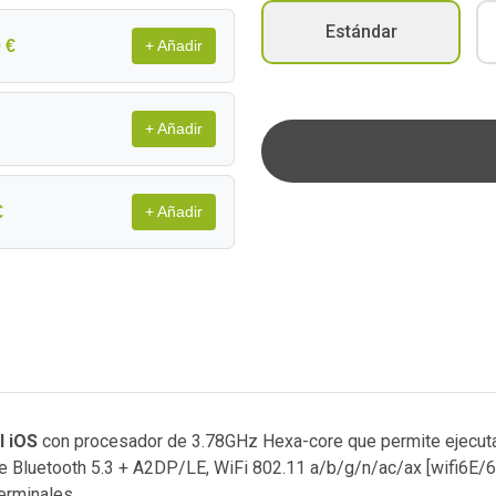
Estándar
 €
+ Añadir
+ Añadir
€
+ Añadir
l iOS
con procesador de 3.78GHz Hexa-core que permite ejecuta
uye Bluetooth 5.3 + A2DP/LE, WiFi 802.11 a/b/g/n/ac/ax [wifi6E
erminales.