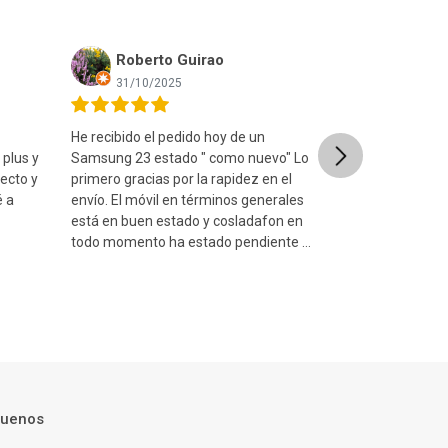
Roberto Guirao
Ismael Rodrigo Ro
31/10/2025
08/09/2025
e recibido el pedido hoy de un
Muy contento con la compra.
Next
amsung 23 estado " como nuevo" Lo
está en un estado increíble y
rimero gracias por la rapidez en el
fue muy rápido y empaquet
nvío. El móvil en términos generales
estuche seguro y muy bonito
stá en buen estado y cosladafon en
consulta a través del chat de
odo momento ha estado pendiente de
y me atendieron fenomena..
...
guenos