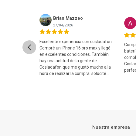
Brian Mazzeo
Alvaro
27/04/2026
22/02/2026
Excelente experiencia con cosladafon.
Compré este iPhone
Previous
l
Compré un iPhone 16 pro max y llegó
batería al 100% Es
en excelentes condiciones. También
completamente, r
un
hay una actitud de la gente de
Cosladafon,y llego
...
Cosladafon que me gustó mucho a la
perfecto!!...
hora de realizar la compra: solocité
cam...
Nuestra empresa