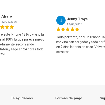
Jenny Troya
12/02/2026
H
 13 Pro y vino la
Todo perfecto, pedí un iPhone 15 plus y
S
que parece nuevo
me vino con cargador y todo perfecto y
p
ecomiendo
en 2 días lo tenía en casa. Volveré a
e
 en 24 horas todo
comprar...
e
t
qu
Te ayudamos
Formas de pago
Sí