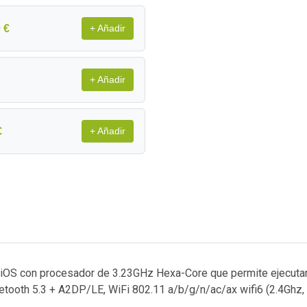
 €
+ Añadir
+ Añadir
€
+ Añadir
 iOS con procesador de 3.23GHz Hexa-Core que permite ejecutar
uetooth 5.3 + A2DP/LE, WiFi 802.11 a/b/g/n/ac/ax wifi6 (2.4Ghz