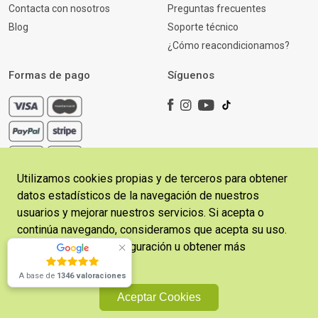
Contacta con nosotros
Preguntas frecuentes
Blog
Soporte técnico
¿Cómo reacondicionamos?
Formas de pago
Síguenos
Utilizamos cookies propias y de terceros para obtener
datos estadísticos de la navegación de nuestros
usuarios y mejorar nuestros servicios. Si acepta o
continúa navegando, consideramos que acepta su uso.
¿Necesitas
Copyright © 2026 CosladaFon | Desarrollado por
Sitelicon
Puede cambiar la configuración u obtener más
Ecommerce Services
ayuda?
información
aquí
.
Escríbenos
A base de
1346 valoraciones
Política de Privacidad
Términos y Condiciones
Aceptar Cookies
Política de Cookies
Aviso Legal